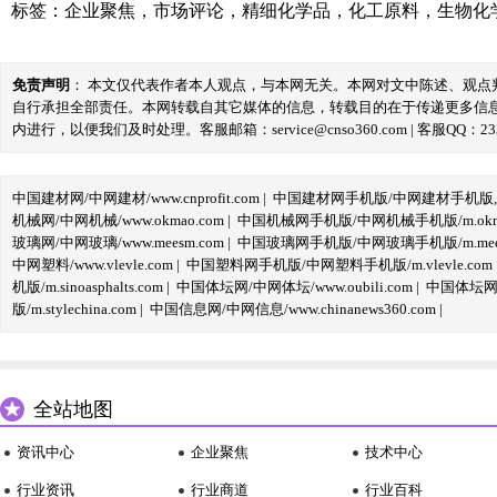
标签：
企业聚焦
，
市场评论
，
精细化学品
，
化工原料
，
生物化
免责声明
： 本文仅代表作者本人观点，与本网无关。本网对文中陈述、观
自行承担全部责任。本网转载自其它媒体的信息，转载目的在于传递更多信
内进行，以便我们及时处理。客服邮箱：service@cnso360.com | 客服QQ：233
中国建材网/中网建材/www.cnprofit.com
|
中国建材网手机版/中网建材手机版,m.cnp
机械网/中网机械/www.okmao.com
|
中国机械网手机版/中网机械手机版/m.okma
玻璃网/中网玻璃/www.meesm.com
|
中国玻璃网手机版/中网玻璃手机版/m.mees
中网塑料/www.vlevle.com
|
中国塑料网手机版/中网塑料手机版/m.vlevle.com
机版/m.sinoasphalts.com
|
中国体坛网/中网体坛/www.oubili.com
|
中国体坛网手
版/m.stylechina.com
|
中国信息网/中网信息/www.chinanews360.com
|
全站地图
资讯中心
企业聚焦
技术中心
行业资讯
行业商道
行业百科