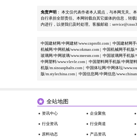
免责声明
： 本文仅代表作者本人观点，与本网无关。
自行承担全部责任。本网转载自其它媒体的信息，转载
内进行，以便我们及时处理。客服邮箱：service@cnso360.
中国建材网/中网建材/www.cnprofit.com
|
中国建材网手机版
机械网/中网机械/www.okmao.com
|
中国机械网手机版/中网
玻璃网/中网玻璃/www.meesm.com
|
中国玻璃网手机版/中网
中网塑料/www.vlevle.com
|
中国塑料网手机版/中网塑料手机版
机版/m.sinoasphalts.com
|
中国体坛网/中网体坛/www.oubi
版/m.stylechina.com
|
中国信息网/中网信息/www.chinane
全站地图
资讯中心
企业聚焦
行业资讯
行业商道
原料动态
产品资讯