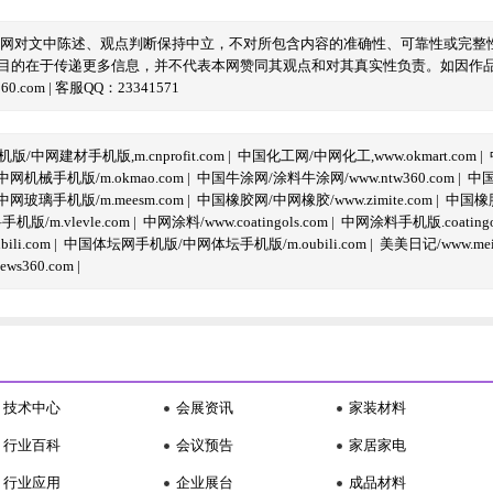
本网对文中陈述、观点判断保持中立，不对所包含内容的准确性、可靠性或完整
目的在于传递更多信息，并不代表本网赞同其观点和对其真实性负责。如因作
com | 客服QQ：23341571
/中网建材手机版,m.cnprofit.com
|
中国化工网/中网化工,www.okmart.com
|
机械手机版/m.okmao.com
|
中国牛涂网/涂料牛涂网/www.ntw360.com
|
中国
玻璃手机版/m.meesm.com
|
中国橡胶网/中网橡胶/www.zimite.com
|
中国橡胶
/m.vlevle.com
|
中网涂料/www.coatingols.com
|
中网涂料手机版.coatingol
li.com
|
中国体坛网手机版/中网体坛手机版/m.oubili.com
|
美美日记/www.meime
ws360.com
|
技术中心
会展资讯
家装材料
行业百科
会议预告
家居家电
行业应用
企业展台
成品材料