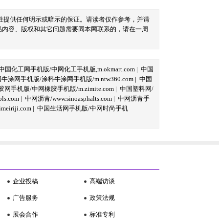
性提供任何明示或暗示的保证。请读者仅作参考，并请
品内容、版权和其它问题需要同本网联系的，请在一周
中国化工网手机版/中网化工手机版,m.okmart.com
|
中国
牛涂网手机版/涂料牛涂网手机版/m.ntw360.com
|
中国
网手机版/中网橡胶手机版/m.zimite.com
|
中国塑料网/
s.com
|
中网沥青/www.sinoasphalts.com
|
中网沥青手
iriji.com
|
中国生活网手机版/中网时尚手机
企业投稿
高端访谈
广告服务
政策法规
展会合作
标准专利