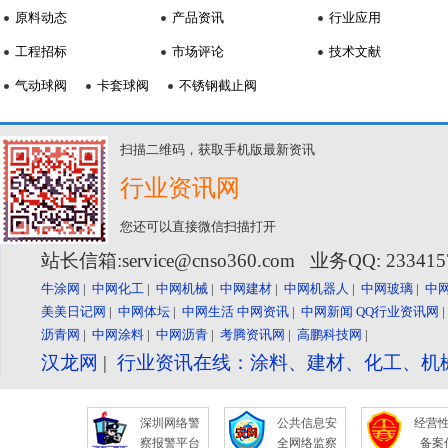
原料动态
产品资讯
行业应用
工程招标
市场评论
技术文献
气动球阀
卡套球阀
不锈钢截止阀
扫描二维码，获取手机版最新资讯
行业资讯网
您还可以直接微信扫描打开
站长信箱:service@cnso360.com 业务QQ: 23341
牛涂网
|
中网化工
|
中网机械
|
中网建材
|
中网机器人
|
中网玻璃
|
中
美美日记网
|
中网体坛
|
中网生活
中网资讯
|
中网新闻
QQ行业资讯网
沥青网
|
中网涂料
|
中网沥青
|
考腾资讯网
|
高鹏科技网
|
汉龙网
|
行业资讯在线：涂料、建材、化工、机
深圳网络警
公共信息安
经营
察报警平台
全网络监察
备案