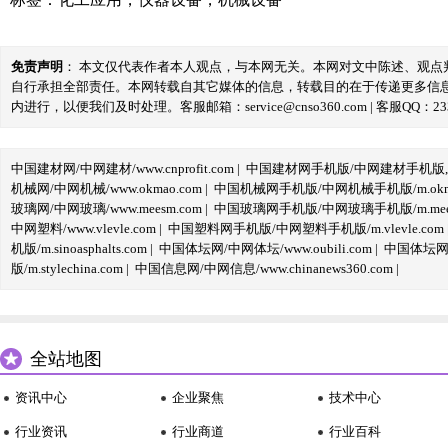
免责声明
： 本文仅代表作者本人观点，与本网无关。本网对文中陈述、观
自行承担全部责任。本网转载自其它媒体的信息，转载目的在于传递更多信
内进行，以便我们及时处理。客服邮箱：service@cnso360.com | 客服QQ：233
中国建材网/中网建材/www.cnprofit.com
|
中国建材网手机版/中网建材手机版,m.cnp
机械网/中网机械/www.okmao.com
|
中国机械网手机版/中网机械手机版/m.okma
玻璃网/中网玻璃/www.meesm.com
|
中国玻璃网手机版/中网玻璃手机版/m.mees
中网塑料/www.vlevle.com
|
中国塑料网手机版/中网塑料手机版/m.vlevle.com
机版/m.sinoasphalts.com
|
中国体坛网/中网体坛/www.oubili.com
|
中国体坛网手
版/m.stylechina.com
|
中国信息网/中网信息/www.chinanews360.com
|
全站地图
资讯中心
企业聚焦
技术中心
行业资讯
行业商道
行业百科