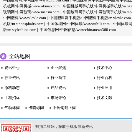
中国建材网/中网建材/www.cnprofit.com
|
中国建材网手机版/中网建材手机版,m.cnp
机械网/中网机械/www.okmao.com
|
中国机械网手机版/中网机械手机版/m.okma
玻璃网/中网玻璃/www.meesm.com
|
中国玻璃网手机版/中网玻璃手机版/m.mees
中网塑料/www.vlevle.com
|
中国塑料网手机版/中网塑料手机版/m.vlevle.com
机版/m.sinoasphalts.com
|
中国体坛网/中网体坛/www.oubili.com
|
中国体坛网手
版/m.stylechina.com
|
中国信息网/中网信息/www.chinanews360.com
|
全站地图
资讯中心
企业聚焦
技术中心
行业资讯
行业商道
行业百科
原料动态
产品资讯
行业应用
工程招标
市场评论
技术文献
气动球阀
卡套球阀
不锈钢截止阀
扫描二维码，获取手机版最新资讯