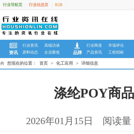
行业导航页
行业信息页
B2B
|
|
|
行业资讯
高端访谈
行业商道
市场评论
原料动态
企业聚焦
产品资讯
工程招标
资讯
品牌
您现在的位置：
首页
>
化工应用
>
详细信息
涤纶POY商品报
2026年01月15日 阅