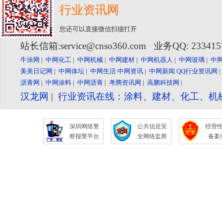
行业资讯网
您还可以直接微信扫描打开
站长信箱:service@cnso360.com 业务QQ: 23341
牛涂网
|
中网化工
|
中网机械
|
中网建材
|
中网机器人
|
中网玻璃
|
中
美美日记网
|
中网体坛
|
中网生活
中网资讯
|
中网新闻
QQ行业资讯网
沥青网
|
中网涂料
|
中网沥青
|
考腾资讯网
|
高鹏科技网
|
汉龙网
|
行业资讯在线：涂料、建材、化工、机
深圳网络警
公共信息安
经营
察报警平台
全网络监察
备案