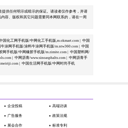
性提供任何明示或暗示的保证。请读者仅作参考，并请
品内容、版权和其它问题需要同本网联系的，请在一周
中国化工网手机版/中网化工手机版,m.okmart.com
|
中国
牛涂网手机版/涂料牛涂网手机版/m.ntw360.com
|
中国
网手机版/中网橡胶手机版/m.zimite.com
|
中国塑料网/
s.com
|
中网沥青/www.sinoasphalts.com
|
中网沥青手
iriji.com
|
中国生活网手机版/中网时尚手机
企业投稿
高端访谈
广告服务
政策法规
展会合作
标准专利