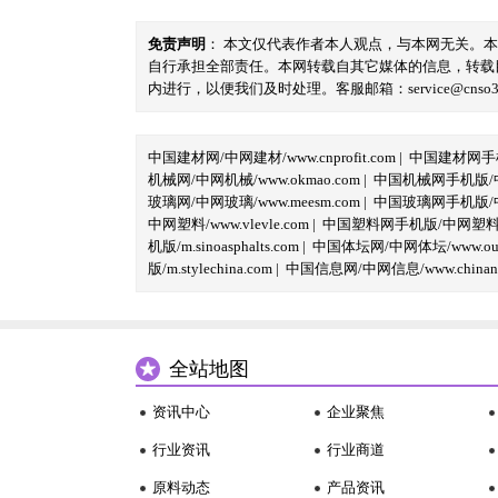
免责声明
： 本文仅代表作者本人观点，与本网无关。
自行承担全部责任。本网转载自其它媒体的信息，转载
内进行，以便我们及时处理。客服邮箱：service@cnso360.
中国建材网/中网建材/www.cnprofit.com
|
中国建材网手机版
机械网/中网机械/www.okmao.com
|
中国机械网手机版/中网
玻璃网/中网玻璃/www.meesm.com
|
中国玻璃网手机版/中网
中网塑料/www.vlevle.com
|
中国塑料网手机版/中网塑料手机版
机版/m.sinoasphalts.com
|
中国体坛网/中网体坛/www.oubi
版/m.stylechina.com
|
中国信息网/中网信息/www.chinane
全站地图
资讯中心
企业聚焦
行业资讯
行业商道
原料动态
产品资讯