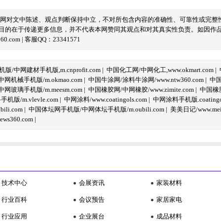
本网对文中陈述、观点判断保持中立，不对所包含内容的准确性、可靠性或完整
目的在于传递更多信息，并不代表本网赞同其观点和对其真实性负责。如因作
com | 客服QQ：23341571
/中网建材手机版,m.cnprofit.com
|
中国化工网/中网化工,www.okmart.com
|
机械手机版/m.okmao.com
|
中国牛涂网/涂料牛涂网/www.ntw360.com
|
中国
玻璃手机版/m.meesm.com
|
中国橡胶网/中网橡胶/www.zimite.com
|
中国橡胶
/m.vlevle.com
|
中网涂料/www.coatingols.com
|
中网涂料手机版.coatingol
li.com
|
中国体坛网手机版/中网体坛手机版/m.oubili.com
|
美美日记/www.meime
ws360.com
|
技术中心
会展资讯
家装材料
行业百科
会议预告
家居家电
行业应用
企业展台
成品材料