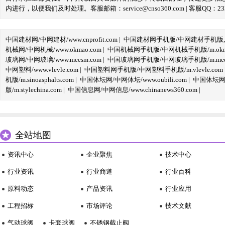
内进行，以便我们及时处理。客服邮箱：service@cnso360.com | 客服QQ：233
中国建材网/中网建材/www.cnprofit.com
|
中国建材网手机版/中网建材手机版,m.cnp
机械网/中网机械/www.okmao.com
|
中国机械网手机版/中网机械手机版/m.okma
玻璃网/中网玻璃/www.meesm.com
|
中国玻璃网手机版/中网玻璃手机版/m.mees
中网塑料/www.vlevle.com
|
中国塑料网手机版/中网塑料手机版/m.vlevle.com
机版/m.sinoasphalts.com
|
中国体坛网/中网体坛/www.oubili.com
|
中国体坛网手
版/m.stylechina.com
|
中国信息网/中网信息/www.chinanews360.com
|
全站地图
资讯中心
企业聚焦
技术中心
行业资讯
行业商道
行业百科
原料动态
产品资讯
行业应用
工程招标
市场评论
技术文献
气动球阀
卡套球阀
不锈钢截止阀