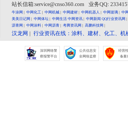
站长信箱:service@cnso360.com 业务QQ: 23341
牛涂网
|
中网化工
|
中网机械
|
中网建材
|
中网机器人
|
中网玻璃
|
中
美美日记网
|
中网体坛
|
中网生活
中网资讯
|
中网新闻
QQ行业资讯网
沥青网
|
中网涂料
|
中网沥青
|
考腾资讯网
|
高鹏科技网
|
汉龙网
|
行业资讯在线：涂料、建材、化工、机
深圳网络警
公共信息安
经营
察报警平台
全网络监察
备案