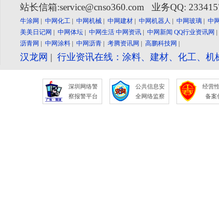
站长信箱:service@cnso360.com 业务QQ: 23341
牛涂网
|
中网化工
|
中网机械
|
中网建材
|
中网机器人
|
中网玻璃
|
中
美美日记网
|
中网体坛
|
中网生活
中网资讯
|
中网新闻
QQ行业资讯网
沥青网
|
中网涂料
|
中网沥青
|
考腾资讯网
|
高鹏科技网
|
汉龙网
|
行业资讯在线：涂料、建材、化工、机
深圳网络警
公共信息安
经营
察报警平台
全网络监察
备案