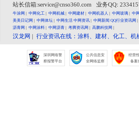
站长信箱:service@cnso360.com 业务QQ: 23341
牛涂网
|
中网化工
|
中网机械
|
中网建材
|
中网机器人
|
中网玻璃
|
中
美美日记网
|
中网体坛
|
中网生活
中网资讯
|
中网新闻
QQ行业资讯网
沥青网
|
中网涂料
|
中网沥青
|
考腾资讯网
|
高鹏科技网
|
汉龙网
|
行业资讯在线：涂料、建材、化工、机
深圳网络警
公共信息安
经营
察报警平台
全网络监察
备案