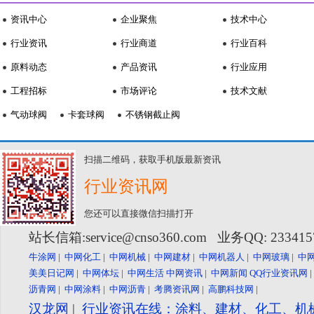
资讯中心
企业聚焦
技术中心
行业资讯
行业商道
行业百科
原料动态
产品资讯
行业应用
工程招标
市场评论
技术文献
气动球阀
卡套球阀
不锈钢截止阀
扫描二维码，获取手机版最新资讯
行业资讯网
您还可以直接微信扫描打开
站长信箱:service@cnso360.com 业务QQ: 23341
牛涂网
|
中网化工
|
中网机械
|
中网建材
|
中网机器人
|
中网玻璃
|
中
美美日记网
|
中网体坛
|
中网生活
中网资讯
|
中网新闻
QQ行业资讯网
沥青网
|
中网涂料
|
中网沥青
|
考腾资讯网
|
高鹏科技网
|
汉龙网
|
行业资讯在线：涂料、建材、化工、机