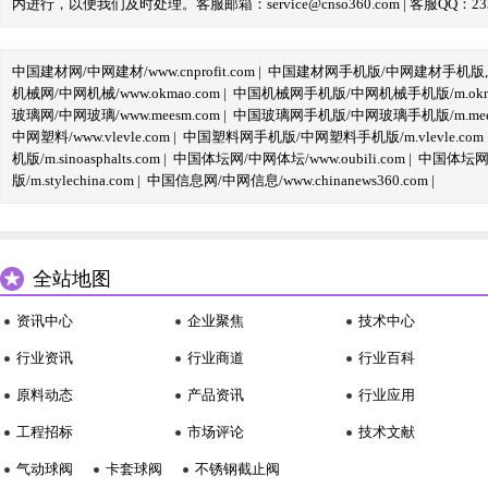
内进行，以便我们及时处理。客服邮箱：service@cnso360.com | 客服QQ：233
中国建材网/中网建材/www.cnprofit.com
|
中国建材网手机版/中网建材手机版,m.cnp
机械网/中网机械/www.okmao.com
|
中国机械网手机版/中网机械手机版/m.okma
玻璃网/中网玻璃/www.meesm.com
|
中国玻璃网手机版/中网玻璃手机版/m.mees
中网塑料/www.vlevle.com
|
中国塑料网手机版/中网塑料手机版/m.vlevle.com
机版/m.sinoasphalts.com
|
中国体坛网/中网体坛/www.oubili.com
|
中国体坛网手
版/m.stylechina.com
|
中国信息网/中网信息/www.chinanews360.com
|
全站地图
资讯中心
企业聚焦
技术中心
行业资讯
行业商道
行业百科
原料动态
产品资讯
行业应用
工程招标
市场评论
技术文献
气动球阀
卡套球阀
不锈钢截止阀