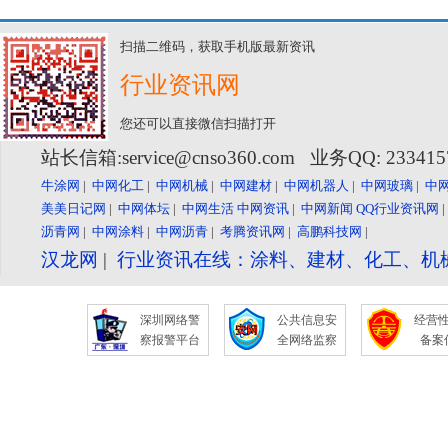
扫描二维码，获取手机版最新资讯
行业资讯网
您还可以直接微信扫描打开
站长信箱:service@cnso360.com 业务QQ: 23341
牛涂网
|
中网化工
|
中网机械
|
中网建材
|
中网机器人
|
中网玻璃
|
中
美美日记网
|
中网体坛
|
中网生活
中网资讯
|
中网新闻
QQ行业资讯网
沥青网
|
中网涂料
|
中网沥青
|
考腾资讯网
|
高鹏科技网
|
汉龙网
|
行业资讯在线：涂料、建材、化工、机
深圳网络警
公共信息安
经营
察报警平台
全网络监察
备案