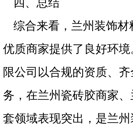
四、总结
综合来看，兰州装饰材
优质商家提供了良好环境
限公司以合规的资质、齐
务，在兰州瓷砖胶商家、
套领域表现突出，是兰州