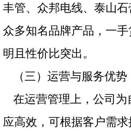
丰管、众邦电线、泰山石
众多知名品牌产品，一手
明且性价比突出。
（三）运营与服务优势
在运营管理上，公司为
应高效，可根据客户需求