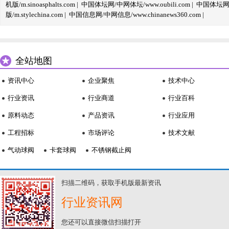
机版/m.sinoasphalts.com
|
中国体坛网/中网体坛/www.oubili.com
|
中国体坛网手
版/m.stylechina.com
|
中国信息网/中网信息/www.chinanews360.com
|
全站地图
资讯中心
企业聚焦
技术中心
行业资讯
行业商道
行业百科
原料动态
产品资讯
行业应用
工程招标
市场评论
技术文献
气动球阀
卡套球阀
不锈钢截止阀
扫描二维码，获取手机版最新资讯
行业资讯网
您还可以直接微信扫描打开