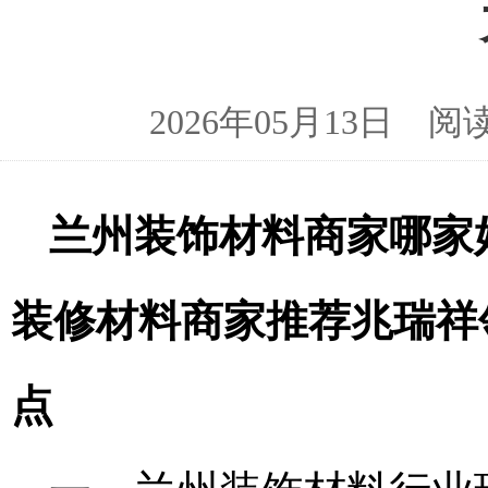
2026年05月13日 阅
兰州装饰材料商家哪家好
装修材料商家推荐兆瑞祥
点