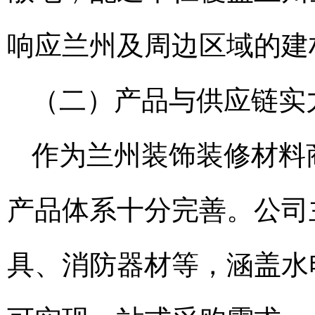
响应兰州及周边区域的建
（二）产品与供应链实
作为兰州装饰装修材料
产品体系十分完善。公司
具、消防器材等，涵盖水