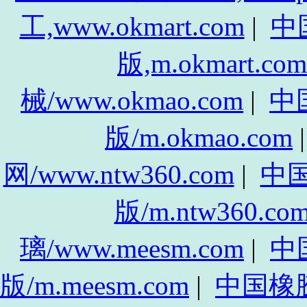
工,www.okmart.com
|
中
版,m.okmart.com
械/www.okmao.com
|
中
版/m.okmao.com
网/www.ntw360.com
|
中
版/m.ntw360.co
璃/www.meesm.com
|
中
版/m.meesm.com
|
中国橡胶网