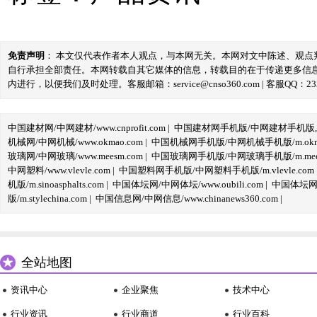
免责声明
： 本文仅代表作者本人观点，与本网无关。本网对文中陈述、观
自行承担全部责任。本网转载自其它媒体的信息，转载目的在于传递更多信
内进行，以便我们及时处理。客服邮箱：service@cnso360.com | 客服QQ：233
中国建材网/中网建材/www.cnprofit.com
|
中国建材网手机版/中网建材手机版,m.cnp
机械网/中网机械/www.okmao.com
|
中国机械网手机版/中网机械手机版/m.okma
玻璃网/中网玻璃/www.meesm.com
|
中国玻璃网手机版/中网玻璃手机版/m.mees
中网塑料/www.vlevle.com
|
中国塑料网手机版/中网塑料手机版/m.vlevle.com
机版/m.sinoasphalts.com
|
中国体坛网/中网体坛/www.oubili.com
|
中国体坛网手
版/m.stylechina.com
|
中国信息网/中网信息/www.chinanews360.com
|
全站地图
资讯中心
企业聚焦
技术中心
行业资讯
行业商道
行业百科