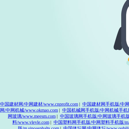
中国建材网/中网建材/www.cnprofit.com
|
中国建材网手机版/中网建材手
网/中网机械/www.okmao.com
|
中国机械网手机版/中网机械手机版/m.
网玻璃/www.meesm.com
|
中国玻璃网手机版/中网玻璃手机版/m.
料/www.vlevle.com
|
中国塑料网手机版/中网塑料手机版/m.vle
版/m.sinoasphalts.com
|
中国体坛网/中网体坛/www.oubili.