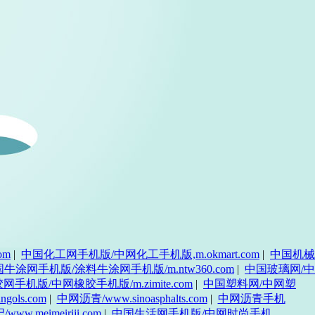
om
|
中国化工网手机版/中网化工手机版,m.okmart.com
|
中国机械
牛涂网手机版/涂料牛涂网手机版/m.ntw360.com
|
中国玻璃网/中
手机版/中网橡胶手机版/m.zimite.com
|
中国塑料网/中网塑
ols.com
|
中网沥青/www.sinoasphalts.com
|
中网沥青手机
ww.meimeiriji.com
|
中国生活网手机版/中网时尚手机