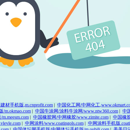
机版,m.cnprofit.com
|
中国化工网/中网化工,www.okmart.c
okmao.com
|
中国牛涂网/涂料牛涂网/www.ntw360.com
|
中国
meesm.com
|
中国橡胶网/中网橡胶/www.zimite.com
|
中国橡胶网
vle.com
|
中网涂料/www.coatingols.com
|
中网涂料手机版.coating
com
|
中国体坛网手机版/中网体坛手机版/m.oubili.com
|
美美日记/w