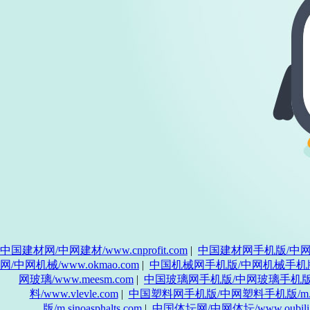
中国建材网/中网建材/www.cnprofit.com
|
中国建材网手机版/中网建材手
网/中网机械/www.okmao.com
|
中国机械网手机版/中网机械手机版/m.
网玻璃/www.meesm.com
|
中国玻璃网手机版/中网玻璃手机版/m.
料/www.vlevle.com
|
中国塑料网手机版/中网塑料手机版/m.vle
版/m.sinoasphalts.com
|
中国体坛网/中网体坛/www.oubili.