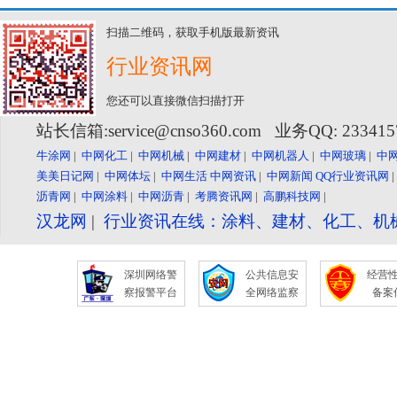
扫描二维码，获取手机版最新资讯
行业资讯网
您还可以直接微信扫描打开
站长信箱:service@cnso360.com 业务QQ: 23341
牛涂网
|
中网化工
|
中网机械
|
中网建材
|
中网机器人
|
中网玻璃
|
中
美美日记网
|
中网体坛
|
中网生活
中网资讯
|
中网新闻
QQ行业资讯网
沥青网
|
中网涂料
|
中网沥青
|
考腾资讯网
|
高鹏科技网
|
汉龙网
|
行业资讯在线：涂料、建材、化工、机
深圳网络警
公共信息安
经营
察报警平台
全网络监察
备案