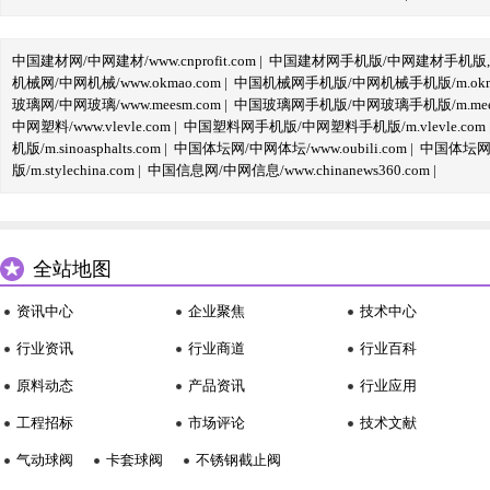
中国建材网/中网建材/www.cnprofit.com
|
中国建材网手机版/中网建材手机版,m.cnp
机械网/中网机械/www.okmao.com
|
中国机械网手机版/中网机械手机版/m.okma
玻璃网/中网玻璃/www.meesm.com
|
中国玻璃网手机版/中网玻璃手机版/m.mees
中网塑料/www.vlevle.com
|
中国塑料网手机版/中网塑料手机版/m.vlevle.com
机版/m.sinoasphalts.com
|
中国体坛网/中网体坛/www.oubili.com
|
中国体坛网手
版/m.stylechina.com
|
中国信息网/中网信息/www.chinanews360.com
|
全站地图
资讯中心
企业聚焦
技术中心
行业资讯
行业商道
行业百科
原料动态
产品资讯
行业应用
工程招标
市场评论
技术文献
气动球阀
卡套球阀
不锈钢截止阀