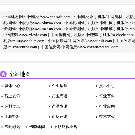
中国建材网/中网建材/www.cnprofit.com
|
中国建材网手机版/中网建材手机版,m.cnp
机械网/中网机械/www.okmao.com
|
中国机械网手机版/中网机械手机版/m.okma
玻璃网/中网玻璃/www.meesm.com
|
中国玻璃网手机版/中网玻璃手机版/m.mees
中网塑料/www.vlevle.com
|
中国塑料网手机版/中网塑料手机版/m.vlevle.com
机版/m.sinoasphalts.com
|
中国体坛网/中网体坛/www.oubili.com
|
中国体坛网手
版/m.stylechina.com
|
中国信息网/中网信息/www.chinanews360.com
|
全站地图
资讯中心
企业聚焦
技术中心
行业资讯
行业商道
行业百科
原料动态
产品资讯
行业应用
工程招标
市场评论
技术文献
气动球阀
卡套球阀
不锈钢截止阀