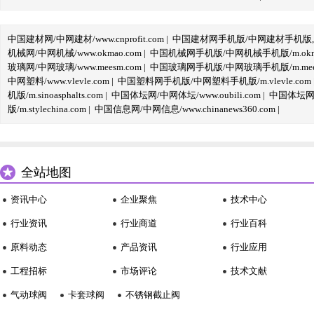
中国建材网/中网建材/www.cnprofit.com
|
中国建材网手机版/中网建材手机版,m.cnp
机械网/中网机械/www.okmao.com
|
中国机械网手机版/中网机械手机版/m.okma
玻璃网/中网玻璃/www.meesm.com
|
中国玻璃网手机版/中网玻璃手机版/m.mees
中网塑料/www.vlevle.com
|
中国塑料网手机版/中网塑料手机版/m.vlevle.com
机版/m.sinoasphalts.com
|
中国体坛网/中网体坛/www.oubili.com
|
中国体坛网手
版/m.stylechina.com
|
中国信息网/中网信息/www.chinanews360.com
|
全站地图
资讯中心
企业聚焦
技术中心
行业资讯
行业商道
行业百科
原料动态
产品资讯
行业应用
工程招标
市场评论
技术文献
气动球阀
卡套球阀
不锈钢截止阀