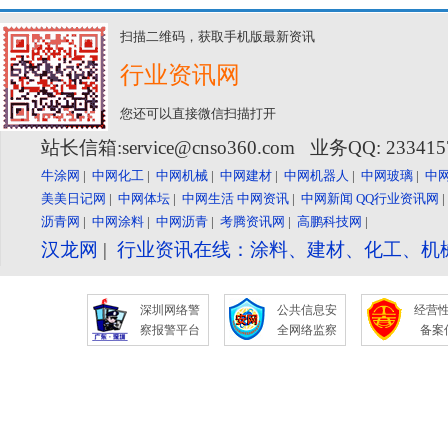
扫描二维码，获取手机版最新资讯
行业资讯网
您还可以直接微信扫描打开
站长信箱:service@cnso360.com 业务QQ: 23341
牛涂网
|
中网化工
|
中网机械
|
中网建材
|
中网机器人
|
中网玻璃
|
中
美美日记网
|
中网体坛
|
中网生活
中网资讯
|
中网新闻
QQ行业资讯网
沥青网
|
中网涂料
|
中网沥青
|
考腾资讯网
|
高鹏科技网
|
汉龙网
|
行业资讯在线：涂料、建材、化工、机
深圳网络警
公共信息安
经营
察报警平台
全网络监察
备案