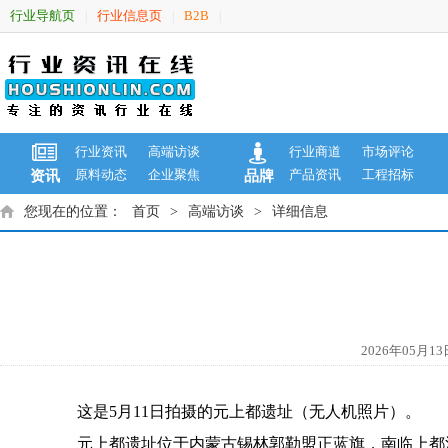
行业导航页
行业信息页
B2B
|
|
|
行业资讯
高端访谈
行业商道
市场评论
原料动态
企业聚焦
产品资讯
工程招标
资讯
品牌
您现在的位置：
首页
>
高端访谈
>
详细信息
2026年05
这是5月11日拍摄的元上都遗址（无人机照片）。
元上都遗址位于内蒙古锡林郭勒盟正蓝旗，南临上都河，