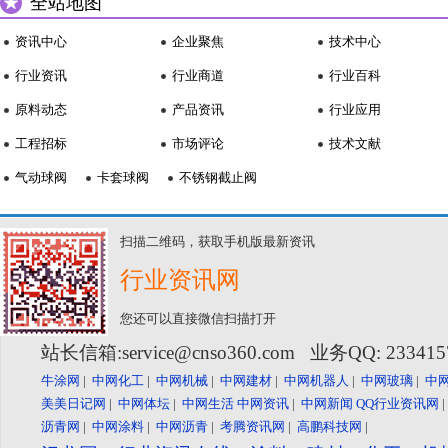
全站地图
资讯中心
企业聚焦
技术中心
行业资讯
行业商道
行业百科
原料动态
产品资讯
行业应用
工程招标
市场评论
技术文献
气动球阀
卡套球阀
不锈钢截止阀
扫描二维码，获取手机版最新资讯
行业资讯网
您还可以直接微信扫描打开
站长信箱:service@cnso360.com 业务QQ: 23341
牛涂网
|
中网化工
|
中网机械
|
中网建材
|
中网机器人
|
中网玻璃
|
中
美美日记网
|
中网体坛
|
中网生活
中网资讯
|
中网新闻
QQ行业资讯网
沥青网
|
中网涂料
|
中网沥青
|
考腾资讯网
|
高鹏科技网
|