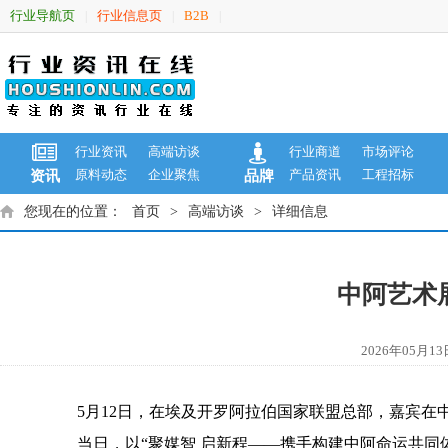
行业导航页
行业信息页
B2B
|
|
|
行业资讯
高端访谈
行业商道
市场评论
原料动态
企业聚焦
产品资讯
工程招标
资讯
品牌
您现在的位置：
首页
>
高端访谈
>
详细信息
中阿艺术
2026年05
5月12日，在埃及开罗阿拉伯国家联盟总部，嘉宾在
当日，以“聚媒智 启新程——携手构建中阿命运共同体