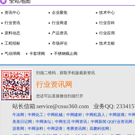
全站地图
资讯中心
企业聚焦
技术中心
行业资讯
行业商道
行业百科
原料动态
产品资讯
行业应用
工程招标
市场评论
技术文献
气动球阀
卡套球阀
不锈钢截止阀
扫描二维码，获取手机版最新资讯
行业资讯网
您还可以直接微信扫描打开
站长信箱:service@cnso360.com 业务QQ: 23341
牛涂网
|
中网化工
|
中网机械
|
中网建材
|
中网机器人
|
中网玻璃
|
中
美美日记网
|
中网体坛
|
中网生活
中网资讯
|
中网新闻
QQ行业资讯网
沥青网
|
中网涂料
|
中网沥青
|
考腾资讯网
|
高鹏科技网
|