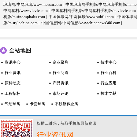
玻璃网/中网玻璃/www.meesm.com
|
中国玻璃网手机版/中网玻璃手机版/m.mees
中网塑料/www.vlevle.com
|
中国塑料网手机版/中网塑料手机版/m.vlevle.com
机版/m.sinoasphalts.com
|
中国体坛网/中网体坛/www.oubili.com
|
中国体坛网手
版/m.stylechina.com
|
中国信息网/中网信息/www.chinanews360.com
|
全站地图
资讯中心
企业聚焦
技术中心
行业资讯
行业商道
行业百科
原料动态
产品资讯
行业应用
工程招标
市场评论
技术文献
气动球阀
卡套球阀
不锈钢截止阀
扫描二维码，获取手机版最新资讯
行业资讯网