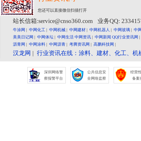
您还可以直接微信扫描打开
站长信箱:service@cnso360.com 业务QQ: 23341
牛涂网
|
中网化工
|
中网机械
|
中网建材
|
中网机器人
|
中网玻璃
|
中
美美日记网
|
中网体坛
|
中网生活
中网资讯
|
中网新闻
QQ行业资讯网
沥青网
|
中网涂料
|
中网沥青
|
考腾资讯网
|
高鹏科技网
|
汉龙网
|
行业资讯在线：涂料、建材、化工、机
深圳网络警
公共信息安
经营
察报警平台
全网络监察
备案