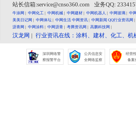
站长信箱:service@cnso360.com 业务QQ: 23341
牛涂网
|
中网化工
|
中网机械
|
中网建材
|
中网机器人
|
中网玻璃
|
中
美美日记网
|
中网体坛
|
中网生活
中网资讯
|
中网新闻
QQ行业资讯网
沥青网
|
中网涂料
|
中网沥青
|
考腾资讯网
|
高鹏科技网
|
汉龙网
|
行业资讯在线：涂料、建材、化工、机
深圳网络警
公共信息安
经营
察报警平台
全网络监察
备案