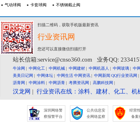
气动球阀
卡套球阀
不锈钢截止阀
扫描二维码，获取手机版最新资讯
行业资讯网
您还可以直接微信扫描打开
站长信箱:service@cnso360.com 业务QQ: 23341
牛涂网
|
中网化工
|
中网机械
|
中网建材
|
中网机器人
|
中网玻璃
|
中
美美日记网
|
中网体坛
|
中网生活
中网资讯
|
中网新闻
QQ行业资讯网
沥青网
|
中网涂料
|
中网沥青
|
考腾资讯网
|
高鹏科技网
|
汉龙网
|
行业资讯在线：涂料、建材、化工、机
深圳网络警
公共信息安
经营
察报警平台
全网络监察
备案