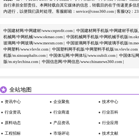
自行承担全部责任。本网转载自其它媒体的信息，转载目的在于传递更多信
内进行，以便我们及时处理。客服邮箱：service@cnso360.com | 客服QQ：233
中国建材网/中网建材/www.cnprofit.com
|
中国建材网手机版/中网建材手机版,m.cnp
机械网/中网机械/www.okmao.com
|
中国机械网手机版/中网机械手机版/m.okma
玻璃网/中网玻璃/www.meesm.com
|
中国玻璃网手机版/中网玻璃手机版/m.mees
中网塑料/www.vlevle.com
|
中国塑料网手机版/中网塑料手机版/m.vlevle.com
机版/m.sinoasphalts.com
|
中国体坛网/中网体坛/www.oubili.com
|
中国体坛网手
版/m.stylechina.com
|
中国信息网/中网信息/www.chinanews360.com
|
全站地图
资讯中心
企业聚焦
技术中心
行业资讯
行业商道
行业百科
原料动态
产品资讯
行业应用
工程招标
市场评论
技术文献