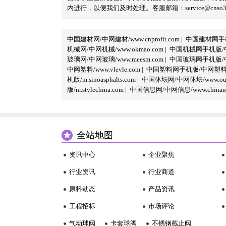
内进行，以便我们及时处理。客服邮箱：service@cnso360.
中国建材网/中网建材/www.cnprofit.com
|
中国建材网手机版
机械网/中网机械/www.okmao.com
|
中国机械网手机版/中网
玻璃网/中网玻璃/www.meesm.com
|
中国玻璃网手机版/中网
中网塑料/www.vlevle.com
|
中国塑料网手机版/中网塑料手机版
机版/m.sinoasphalts.com
|
中国体坛网/中网体坛/www.oubi
版/m.stylechina.com
|
中国信息网/中网信息/www.chinane
全站地图
资讯中心
企业聚焦
行业资讯
行业商道
原料动态
产品资讯
工程招标
市场评论
气动球阀
卡套球阀
不锈钢截止阀