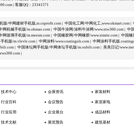
com | 客服QQ：23341571
/中网建材手机版,m.cnprofit.com
|
中国化工网/中网化工,www.okmart.com
|
机械手机版/m.okmao.com
|
中国牛涂网/涂料牛涂网/www.ntw360.com
|
中国
玻璃手机版/m.meesm.com
|
中国橡胶网/中网橡胶/www.zimite.com
|
中国橡胶
/m.vlevle.com
|
中网涂料/www.coatingols.com
|
中网涂料手机版.coatingol
li.com
|
中国体坛网手机版/中网体坛手机版/m.oubili.com
|
美美日记/www.meime
ws360.com
|
技术中心
会展资讯
家装材料
行业百科
会议预告
家居家电
行业应用
企业展台
成品材料
技术文献
展览预告
建筑基材