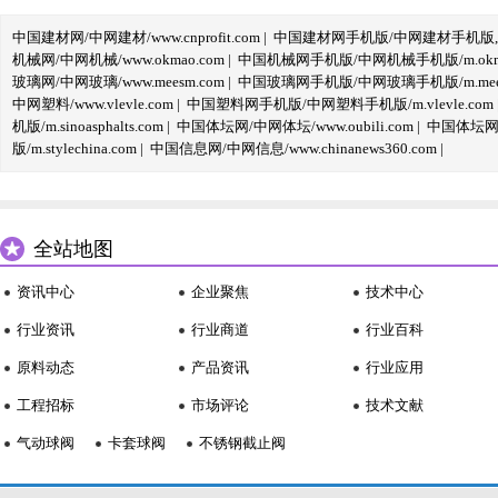
中国建材网/中网建材/www.cnprofit.com
|
中国建材网手机版/中网建材手机版,m.cnp
机械网/中网机械/www.okmao.com
|
中国机械网手机版/中网机械手机版/m.okma
玻璃网/中网玻璃/www.meesm.com
|
中国玻璃网手机版/中网玻璃手机版/m.mees
中网塑料/www.vlevle.com
|
中国塑料网手机版/中网塑料手机版/m.vlevle.com
机版/m.sinoasphalts.com
|
中国体坛网/中网体坛/www.oubili.com
|
中国体坛网手
版/m.stylechina.com
|
中国信息网/中网信息/www.chinanews360.com
|
全站地图
资讯中心
企业聚焦
技术中心
行业资讯
行业商道
行业百科
原料动态
产品资讯
行业应用
工程招标
市场评论
技术文献
气动球阀
卡套球阀
不锈钢截止阀