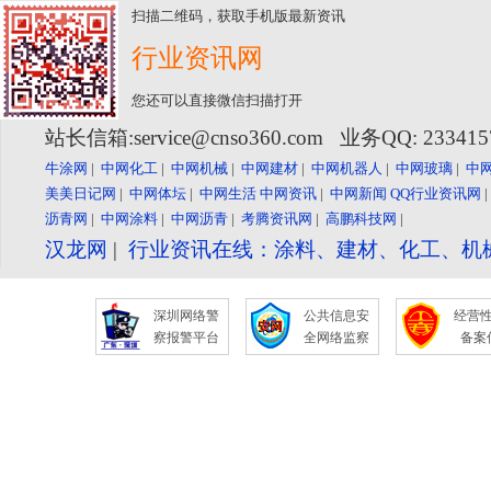
扫描二维码，获取手机版最新资讯
行业资讯网
您还可以直接微信扫描打开
站长信箱:service@cnso360.com 业务QQ: 23341
牛涂网
|
中网化工
|
中网机械
|
中网建材
|
中网机器人
|
中网玻璃
|
中
美美日记网
|
中网体坛
|
中网生活
中网资讯
|
中网新闻
QQ行业资讯网
沥青网
|
中网涂料
|
中网沥青
|
考腾资讯网
|
高鹏科技网
|
汉龙网
|
行业资讯在线：涂料、建材、化工、机
深圳网络警
公共信息安
经营
察报警平台
全网络监察
备案