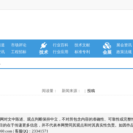
商道
市场评论
行业百科
技术文献
展会资讯
资讯
工程招标
行业应用
标准专利
政策法规
技术
会展
息
阅读量： 新闻来源： |
投稿
本网对文中陈述、观点判断保持中立，不对所包含内容的准确性、可靠性或完整
目的在于传递更多信息，并不代表本网赞同其观点和对其真实性负责。如因作
com | 客服QQ：23341571