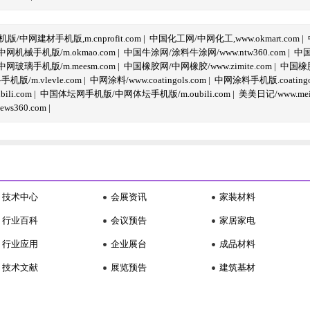
/中网建材手机版,m.cnprofit.com
|
中国化工网/中网化工,www.okmart.com
|
机械手机版/m.okmao.com
|
中国牛涂网/涂料牛涂网/www.ntw360.com
|
中国
玻璃手机版/m.meesm.com
|
中国橡胶网/中网橡胶/www.zimite.com
|
中国橡胶
/m.vlevle.com
|
中网涂料/www.coatingols.com
|
中网涂料手机版.coatingol
li.com
|
中国体坛网手机版/中网体坛手机版/m.oubili.com
|
美美日记/www.meime
ws360.com
|
技术中心
会展资讯
家装材料
行业百科
会议预告
家居家电
行业应用
企业展台
成品材料
技术文献
展览预告
建筑基材