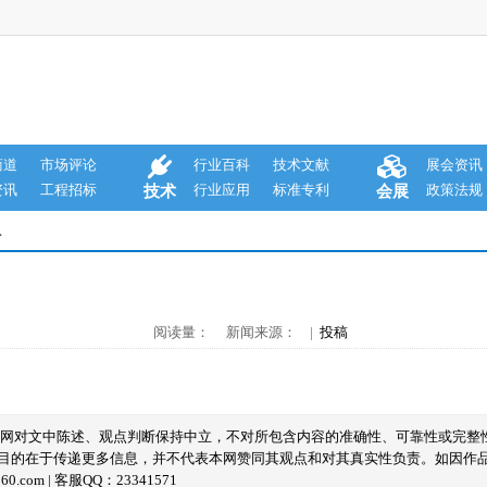
商道
市场评论
行业百科
技术文献
展会资讯
资讯
工程招标
行业应用
标准专利
政策法规
技术
会展
息
阅读量： 新闻来源： |
投稿
本网对文中陈述、观点判断保持中立，不对所包含内容的准确性、可靠性或完整
目的在于传递更多信息，并不代表本网赞同其观点和对其真实性负责。如因作
com | 客服QQ：23341571