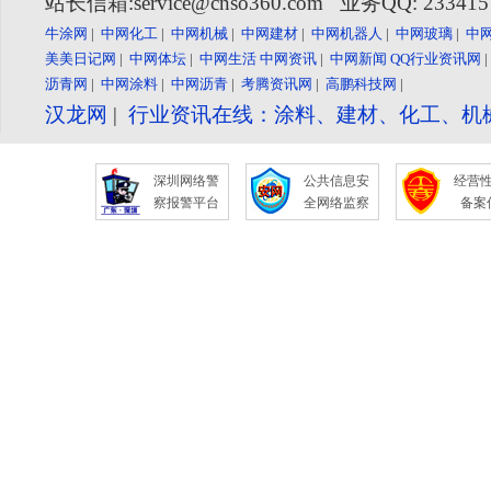
站长信箱:service@cnso360.com 业务QQ: 23341
牛涂网
|
中网化工
|
中网机械
|
中网建材
|
中网机器人
|
中网玻璃
|
中
美美日记网
|
中网体坛
|
中网生活
中网资讯
|
中网新闻
QQ行业资讯网
沥青网
|
中网涂料
|
中网沥青
|
考腾资讯网
|
高鹏科技网
|
汉龙网
|
行业资讯在线：涂料、建材、化工、机
深圳网络警
公共信息安
经营
察报警平台
全网络监察
备案