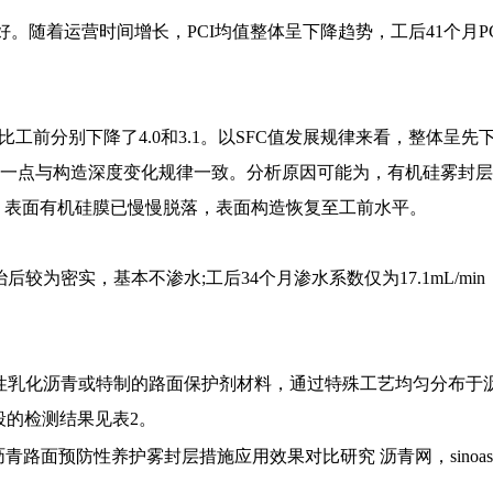
前好。随着运营时间增长，PCI均值整体呈下降趋势，工后41个月PCI
6.0，比工前分别下降了4.0和3.1。以SFC值发展规律来看，整体
相当。这一点与构造深度变化规律一致。分析原因可能为，有机硅雾
，表面有机硅膜已慢慢脱落，表面构造恢复至工前水平。
n，处治后较为密实，基本不渗水;工后34个月渗水系数仅为17.1mL
性乳化沥青或特制的路面保护剂材料，通过特殊工艺均匀分布于
段的检测结果见表2。