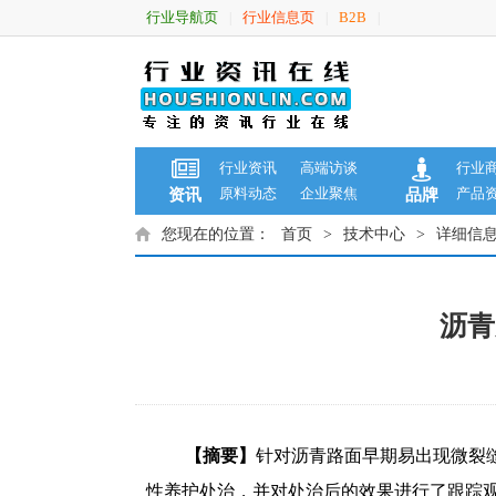
行业导航页
行业信息页
B2B
|
|
|
行业资讯
高端访谈
行业
原料动态
企业聚焦
产品
资讯
品牌
您现在的位置：
首页
>
技术中心
>
详细信
沥青
【摘要】
针对沥青路面早期易出现微裂缝
性养护处治，并对处治后的效果进行了跟踪