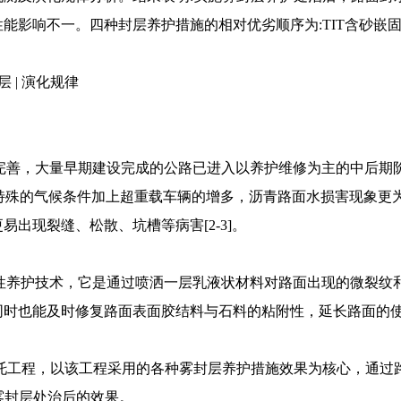
能影响不一。四种封层养护措施的相对优劣顺序为:TIT含砂嵌固
层 | 演化规律
完善，大量早期建设完成的公路已进入以养护维修为主的中后期
，特殊的气候条件加上超重载车辆的增多，沥青路面水损害现象更
出现裂缝、松散、坑槽等病害[2-3]。
性养护技术，它是通过喷洒一层乳液状材料对路面出现的微裂纹
同时也能及时修复路面表面胶结料与石料的粘附性，延长路面的
工程，以该工程采用的各种雾封层养护措施效果为核心，通过路面破损
价雾封层处治后的效果。