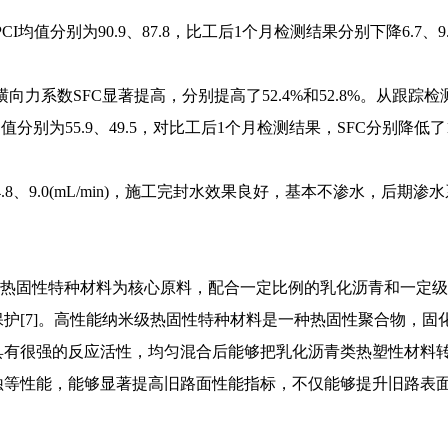
CI均值分别为90.9、87.8，比工后1个月检测结果分别下降6.7、9
横向力系数SFC显著提高，分别提高了52.4%和52.8%。从跟
别为55.9、49.5，对比工后1个月检测结果，SFC分别降低了10.
.8、9.0(mL/min)，施工完封水效果良好，基本不渗水，后期
级热固性特种材料为核心原料，配合一定比例的乳化沥青和一定级
护[7]。高性能纳米级热固性特种材料是一种热固性聚合物，固
有很强的反应活性，均匀混合后能够把乳化沥青类热塑性材料转
蚀等性能，能够显著提高旧路面性能指标，不仅能够提升旧路表