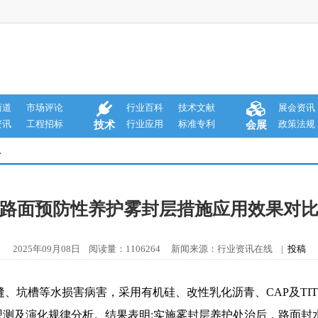
商道
市场评论
行业百科
技术文献
展会资讯
资讯
工程招标
行业应用
标准专利
政策法规
技术
会展
息
路面预防性养护雾封层措施应用效果对
2025年09月08日 阅读量：1106264 新闻来源：行业资讯在线 |
投稿
、坑槽等水损害病害，采用有机硅、改性乳化沥青、CAP及TI
观测及演化规律分析。结果表明:实施雾封层养护处治后，路面封