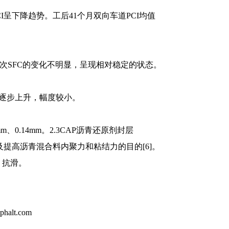
CI呈下降趋势。工后41个月双向车道PCI均值
，近几次SFC的变化不明显，呈现相对稳定的状态。
，后期逐步上升，幅度较小。
、0.14mm。2.3CAP沥青还原剂封层
提高沥青混合料内聚力和粘结力的目的[6]。
、抗滑。