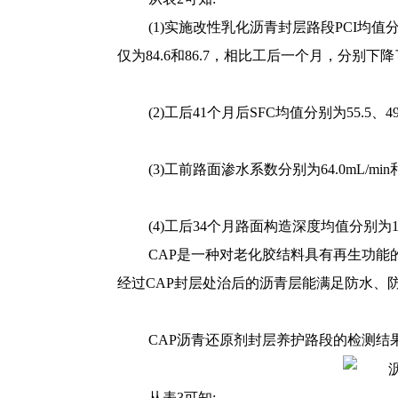
(1)实施改性乳化沥青封层路段PCI均值
仅为84.6和86.7，相比工后一个月，分别下降了
(2)工后41个月后SFC均值分别为55
(3)工前路面渗水系数分别为64.0mL/
(4)工后34个月路面构造深度均值分别为1.
CAP是一种对老化胶结料具有再生功能
经过CAP封层处治后的沥青层能满足防水、
CAP沥青还原剂封层养护路段的检测结
从表3可知: