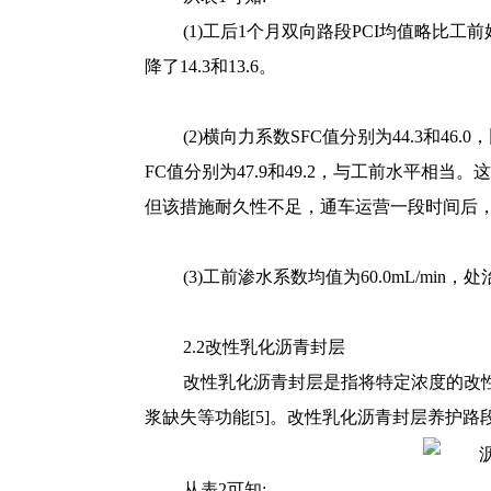
(1)工后1个月双向路段PCI均值略比工
降了14.3和13.6。
(2)横向力系数SFC值分别为44.3和4
FC值分别为47.9和49.2，与工前水平
但该措施耐久性不足，通车运营一段时间后
(3)工前渗水系数均值为60.0mL/mi
2.2改性乳化沥青封层
改性乳化沥青封层是指将特定浓度的改
浆缺失等功能[5]。改性乳化沥青封层养护路
从表2可知: