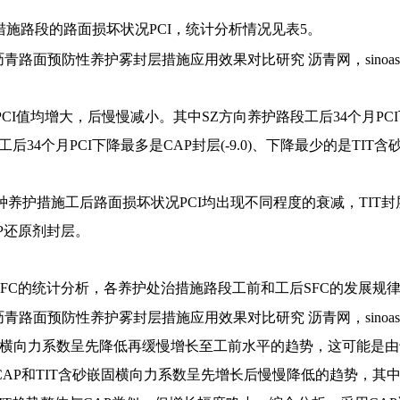
施路段的路面损坏状况PCI，统计分析情况见表5。
CI值均增大，后慢慢减小。其中SZ方向养护路段工后34个月PCI下
后34个月PCI下降最多是CAP封层(-9.0)、下降最少的是TIT含砂嵌
四种养护措施工后路面损坏状况PCI均出现不同程度的衰减，TI
P还原剂封层。
FC的统计分析，各养护处治措施路段工前和工后SFC的发展规律
层横向力系数呈先降低再缓慢增长至工前水平的趋势，这可能是
CAP和TIT含砂嵌固横向力系数呈先增长后慢慢降低的趋势，其