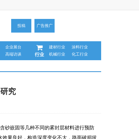
投稿
广告推广
企业展台
建材行业
涂料行业
高端访谈
机械行业
化工行业
行业
比研究
T含砂嵌固等几种不同的雾封层材料进行预防
水效果良好，构造深度变化不大，路面破损状