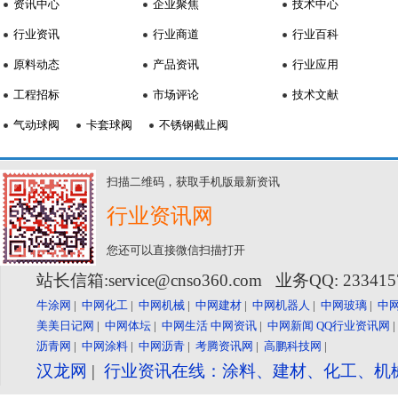
资讯中心
企业聚焦
技术中心
行业资讯
行业商道
行业百科
原料动态
产品资讯
行业应用
工程招标
市场评论
技术文献
气动球阀
卡套球阀
不锈钢截止阀
扫描二维码，获取手机版最新资讯
行业资讯网
您还可以直接微信扫描打开
站长信箱:service@cnso360.com 业务QQ: 23341
牛涂网
|
中网化工
|
中网机械
|
中网建材
|
中网机器人
|
中网玻璃
|
中
美美日记网
|
中网体坛
|
中网生活
中网资讯
|
中网新闻
QQ行业资讯网
沥青网
|
中网涂料
|
中网沥青
|
考腾资讯网
|
高鹏科技网
|
汉龙网
|
行业资讯在线：涂料、建材、化工、机