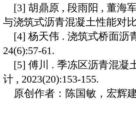
[3] 胡鼎原 , 段雨阳 , 
与浇筑式沥青混凝土性能对比 [J]. 
[4] 杨天伟 . 浇筑式桥面沥
24(6):57-61.
[5] 傅川 . 季冻区沥青混
计 , 2023(20):153-155.
原创作者：陈国敏，宏辉建材