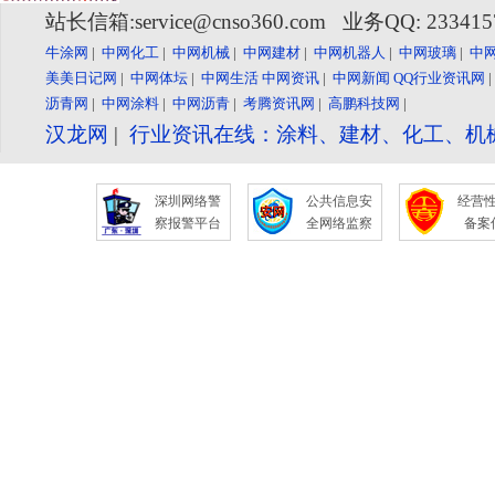
站长信箱:service@cnso360.com 业务QQ: 23341
牛涂网
|
中网化工
|
中网机械
|
中网建材
|
中网机器人
|
中网玻璃
|
中
美美日记网
|
中网体坛
|
中网生活
中网资讯
|
中网新闻
QQ行业资讯网
沥青网
|
中网涂料
|
中网沥青
|
考腾资讯网
|
高鹏科技网
|
汉龙网
|
行业资讯在线：涂料、建材、化工、机
深圳网络警
公共信息安
经营
察报警平台
全网络监察
备案