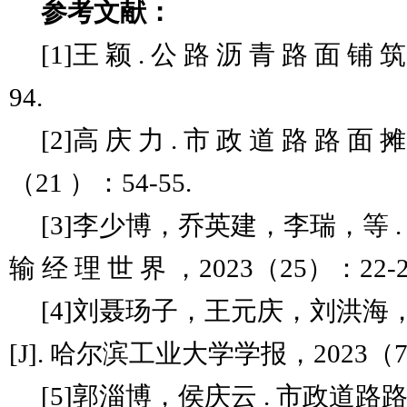
参考文献：
[1]王 颖 . 公 路 沥 青 路 面 铺 
94.
[2]高 庆 力 . 市 政 道 路 路 面
（21 ）：54-55.
[3]李少博，乔英建，李瑞，等 . 道
输 经 理 世 界 ，2023（25）：22-2
[4]刘聂玚子，王元庆，刘洪海
[J]. 哈尔滨工业大学学报，2023（7）
[5]郭淄博，侯庆云 . 市政道