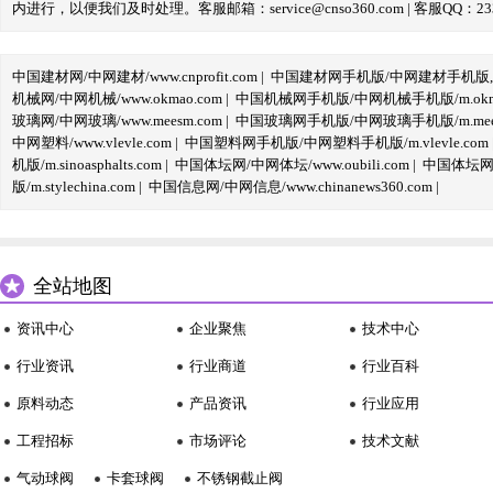
内进行，以便我们及时处理。客服邮箱：service@cnso360.com | 客服QQ：233
中国建材网/中网建材/www.cnprofit.com
|
中国建材网手机版/中网建材手机版,m.cnp
机械网/中网机械/www.okmao.com
|
中国机械网手机版/中网机械手机版/m.okma
玻璃网/中网玻璃/www.meesm.com
|
中国玻璃网手机版/中网玻璃手机版/m.mees
中网塑料/www.vlevle.com
|
中国塑料网手机版/中网塑料手机版/m.vlevle.com
机版/m.sinoasphalts.com
|
中国体坛网/中网体坛/www.oubili.com
|
中国体坛网手
版/m.stylechina.com
|
中国信息网/中网信息/www.chinanews360.com
|
全站地图
资讯中心
企业聚焦
技术中心
行业资讯
行业商道
行业百科
原料动态
产品资讯
行业应用
工程招标
市场评论
技术文献
气动球阀
卡套球阀
不锈钢截止阀