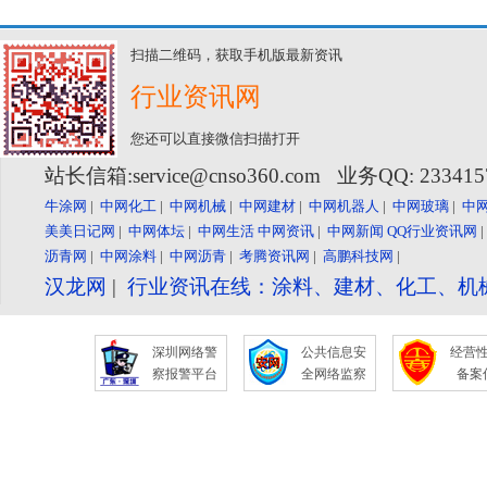
扫描二维码，获取手机版最新资讯
行业资讯网
您还可以直接微信扫描打开
站长信箱:service@cnso360.com 业务QQ: 23341
牛涂网
|
中网化工
|
中网机械
|
中网建材
|
中网机器人
|
中网玻璃
|
中
美美日记网
|
中网体坛
|
中网生活
中网资讯
|
中网新闻
QQ行业资讯网
沥青网
|
中网涂料
|
中网沥青
|
考腾资讯网
|
高鹏科技网
|
汉龙网
|
行业资讯在线：涂料、建材、化工、机
深圳网络警
公共信息安
经营
察报警平台
全网络监察
备案