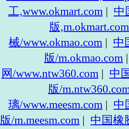
工,www.okmart.com
|
中
版,m.okmart.com
械/www.okmao.com
|
中
版/m.okmao.com
网/www.ntw360.com
|
中
版/m.ntw360.co
璃/www.meesm.com
|
中
版/m.meesm.com
|
中国橡胶网