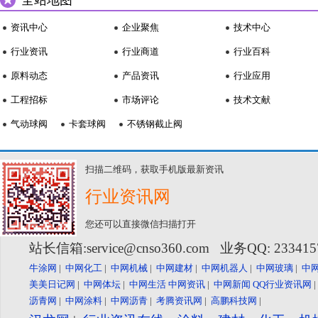
全站地图
资讯中心
企业聚焦
技术中心
行业资讯
行业商道
行业百科
原料动态
产品资讯
行业应用
工程招标
市场评论
技术文献
气动球阀
卡套球阀
不锈钢截止阀
扫描二维码，获取手机版最新资讯
行业资讯网
您还可以直接微信扫描打开
站长信箱:service@cnso360.com 业务QQ: 23341
牛涂网
|
中网化工
|
中网机械
|
中网建材
|
中网机器人
|
中网玻璃
|
中
美美日记网
|
中网体坛
|
中网生活
中网资讯
|
中网新闻
QQ行业资讯网
沥青网
|
中网涂料
|
中网沥青
|
考腾资讯网
|
高鹏科技网
|