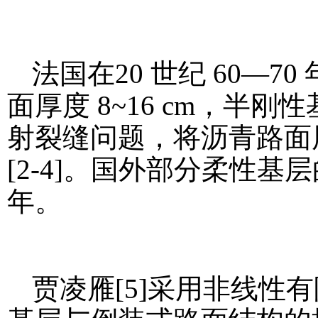
法国在20 世纪 60—
面厚度 8~16 cm，半刚
射裂缝问题，将沥青路面层加
[2-4]。国外部分柔性基
年。
贾凌雁[5]采用非线性有