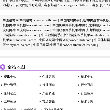
自行承担全部责任。本网转载自其它媒体的信息，转载目的在于传递更多信
内进行，以便我们及时处理。客服邮箱：service@cnso360.com | 客服QQ：233
中国建材网/中网建材/www.cnprofit.com
|
中国建材网手机版/中网建材手机版,m.cnp
机械网/中网机械/www.okmao.com
|
中国机械网手机版/中网机械手机版/m.okma
玻璃网/中网玻璃/www.meesm.com
|
中国玻璃网手机版/中网玻璃手机版/m.mees
中网塑料/www.vlevle.com
|
中国塑料网手机版/中网塑料手机版/m.vlevle.com
机版/m.sinoasphalts.com
|
中国体坛网/中网体坛/www.oubili.com
|
中国体坛网手
版/m.stylechina.com
|
中国信息网/中网信息/www.chinanews360.com
|
全站地图
资讯中心
企业聚焦
技术中心
行业资讯
行业商道
行业百科
原料动态
产品资讯
行业应用
工程招标
市场评论
技术文献
气动球阀
卡套球阀
不锈钢截止阀