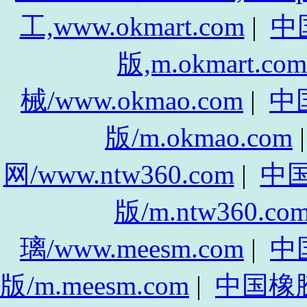
工,www.okmart.com
|
中
版,m.okmart.com
械/www.okmao.com
|
中
版/m.okmao.com
网/www.ntw360.com
|
中
版/m.ntw360.co
璃/www.meesm.com
|
中
版/m.meesm.com
|
中国橡胶网