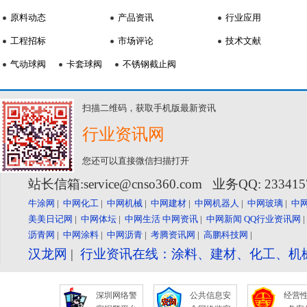
原料动态
产品资讯
行业应用
工程招标
市场评论
技术文献
气动球阀
卡套球阀
不锈钢截止阀
扫描二维码，获取手机版最新资讯
行业资讯网
您还可以直接微信扫描打开
站长信箱:service@cnso360.com 业务QQ: 23341
牛涂网
|
中网化工
|
中网机械
|
中网建材
|
中网机器人
|
中网玻璃
|
中
美美日记网
|
中网体坛
|
中网生活
中网资讯
|
中网新闻
QQ行业资讯网
沥青网
|
中网涂料
|
中网沥青
|
考腾资讯网
|
高鹏科技网
|
汉龙网
|
行业资讯在线：涂料、建材、化工、机
深圳网络警
公共信息安
经营