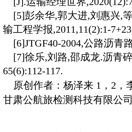
[J].运输经理世界,2020(12):7
[5]彭余华,郭大进,刘惠兴
输工程学报,2011,11(2):1-7+23
[6]JTGF40-2004,公路
[7]徐乐,刘路,邵成龙.沥青碎石
65(6):112-117.
原创作者：杨泽来 1，2，李
甘肃公航旅检测科技有限公司