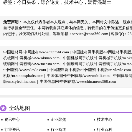
标签：
今日头条
，
综合论文
，
技术中心
，
沥青混凝土
免责声明
： 本文仅代表作者本人观点，与本网无关。本网对文中陈述、观
自行承担全部责任。本网转载自其它媒体的信息，转载目的在于传递更多信
内进行，以便我们及时处理。客服邮箱：service@cnso360.com | 客服QQ：233
中国建材网/中网建材/www.cnprofit.com
|
中国建材网手机版/中网建材手机版,m.cnp
机械网/中网机械/www.okmao.com
|
中国机械网手机版/中网机械手机版/m.okma
玻璃网/中网玻璃/www.meesm.com
|
中国玻璃网手机版/中网玻璃手机版/m.mees
中网塑料/www.vlevle.com
|
中国塑料网手机版/中网塑料手机版/m.vlevle.com
机版/m.sinoasphalts.com
|
中国体坛网/中网体坛/www.oubili.com
|
中国体坛网手
版/m.stylechina.com
|
中国信息网/中网信息/www.chinanews360.com
|
全站地图
资讯中心
企业聚焦
技术中心
行业资讯
行业商道
行业百科