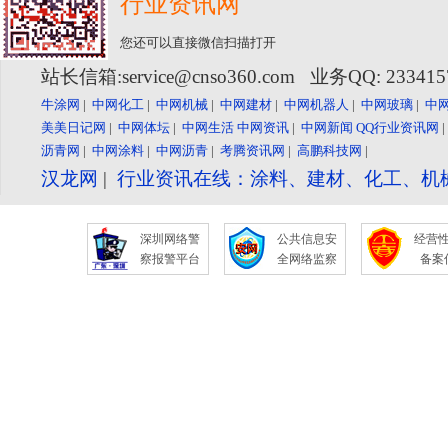
行业资讯网
您还可以直接微信扫描打开
站长信箱:service@cnso360.com 业务QQ: 23341
牛涂网
|
中网化工
|
中网机械
|
中网建材
|
中网机器人
|
中网玻璃
|
中
美美日记网
|
中网体坛
|
中网生活
中网资讯
|
中网新闻
QQ行业资讯网
沥青网
|
中网涂料
|
中网沥青
|
考腾资讯网
|
高鹏科技网
|
汉龙网
|
行业资讯在线：涂料、建材、化工、机
深圳网络警
公共信息安
经营
察报警平台
全网络监察
备案