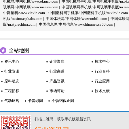
机械网/中网机械/www.okmao.com
|
中国机械网手机版/中网机械手机版/m.okma
玻璃网/中网玻璃/www.meesm.com
|
中国玻璃网手机版/中网玻璃手机版/m.mees
中网塑料/www.vlevle.com
|
中国塑料网手机版/中网塑料手机版/m.vlevle.com
机版/m.sinoasphalts.com
|
中国体坛网/中网体坛/www.oubili.com
|
中国体坛网手
版/m.stylechina.com
|
中国信息网/中网信息/www.chinanews360.com
|
全站地图
资讯中心
企业聚焦
技术中心
行业资讯
行业商道
行业百科
原料动态
产品资讯
行业应用
工程招标
市场评论
技术文献
气动球阀
卡套球阀
不锈钢截止阀
扫描二维码，获取手机版最新资讯