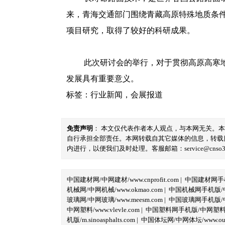
来，青海交通部门围绕青藏高原特殊地质条
项目研究，取得了较好的科研成果。
此次研讨会的举行，对于贯彻高原高寒
发展具有重要意义。
标签：
行业新闻
，
会展报道
免责声明
： 本文仅代表作者本人观点，与本网无关。
自行承担全部责任。本网转载自其它媒体的信息，转载
内进行，以便我们及时处理。客服邮箱：service@cnso360.
中国建材网/中网建材/www.cnprofit.com
|
中国建材网手机版
机械网/中网机械/www.okmao.com
|
中国机械网手机版/中网
玻璃网/中网玻璃/www.meesm.com
|
中国玻璃网手机版/中网
中网塑料/www.vlevle.com
|
中国塑料网手机版/中网塑料手机版
机版/m.sinoasphalts.com
|
中国体坛网/中网体坛/www.oubi