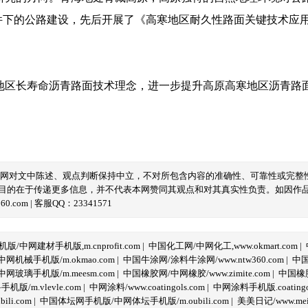
件下的公路建设，先后开展了《高寒地区耐久性路面关键技术应
地区长寿命沥青路面技术理念，进一步提升高原高寒地区沥青路
本网对文中陈述、观点判断保持中立，不对所包含内容的准确性、可靠性或完整
目的在于传递更多信息，并不代表本网赞同其观点和对其真实性负责。如因作
com | 客服QQ：23341571
/中网建材手机版,m.cnprofit.com
|
中国化工网/中网化工,www.okmart.com
|
机械手机版/m.okmao.com
|
中国牛涂网/涂料牛涂网/www.ntw360.com
|
中国
玻璃手机版/m.meesm.com
|
中国橡胶网/中网橡胶/www.zimite.com
|
中国橡胶
/m.vlevle.com
|
中网涂料/www.coatingols.com
|
中网涂料手机版.coatingol
li.com
|
中国体坛网手机版/中网体坛手机版/m.oubili.com
|
美美日记/www.meime