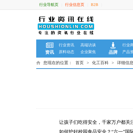
行业导航页
行业信息页
B2B
|
|
|
行业资讯
高端访谈
行业
原料动态
企业聚焦
产品
资讯
品牌
您现在的位置：
首页
>
化工百科
>
详细信
让孩子们吃得安全，千家万户都关注。
如何护好校园食品安全？“六一”国际