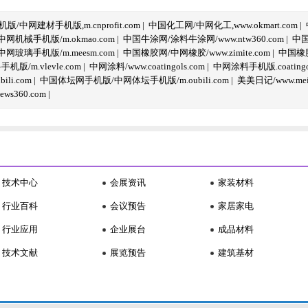
/中网建材手机版,m.cnprofit.com
|
中国化工网/中网化工,www.okmart.com
|
机械手机版/m.okmao.com
|
中国牛涂网/涂料牛涂网/www.ntw360.com
|
中国
玻璃手机版/m.meesm.com
|
中国橡胶网/中网橡胶/www.zimite.com
|
中国橡胶
/m.vlevle.com
|
中网涂料/www.coatingols.com
|
中网涂料手机版.coatingol
li.com
|
中国体坛网手机版/中网体坛手机版/m.oubili.com
|
美美日记/www.meime
ws360.com
|
技术中心
会展资讯
家装材料
行业百科
会议预告
家居家电
行业应用
企业展台
成品材料
技术文献
展览预告
建筑基材