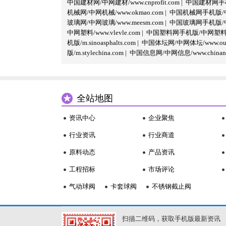
中国建材网/中网建材/www.cnprofit.com
|
中国建材网手机版
机械网/中网机械/www.okmao.com
|
中国机械网手机版/中网
玻璃网/中网玻璃/www.meesm.com
|
中国玻璃网手机版/中网
中网塑料/www.vlevle.com
|
中国塑料网手机版/中网塑料手机版
机版/m.sinoasphalts.com
|
中国体坛网/中网体坛/www.oubi
版/m.stylechina.com
|
中国信息网/中网信息/www.chinane
全站地图
资讯中心
企业聚焦
行业资讯
行业商道
原料动态
产品资讯
工程招标
市场评论
气动球阀
卡套球阀
不锈钢截止阀
扫描二维码，获取手机版最新资讯