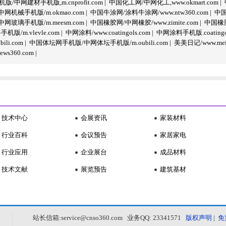
/中网建材手机版,m.cnprofit.com
|
中国化工网/中网化工,www.okmart.com
|
机械手机版/m.okmao.com
|
中国牛涂网/涂料牛涂网/www.ntw360.com
|
中国
玻璃手机版/m.meesm.com
|
中国橡胶网/中网橡胶/www.zimite.com
|
中国橡胶
/m.vlevle.com
|
中网涂料/www.coatingols.com
|
中网涂料手机版.coatingol
li.com
|
中国体坛网手机版/中网体坛手机版/m.oubili.com
|
美美日记/www.meime
ws360.com
|
技术中心
会展资讯
家装材料
行业百科
会议预告
家居家电
行业应用
企业展台
成品材料
技术文献
展览预告
建筑基材
站长信箱:service@cnso360.com 业务QQ: 23341571
版权声明
|
免