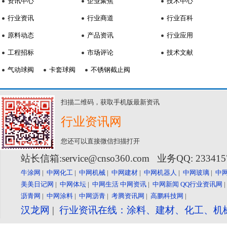
资讯中心
企业聚焦
技术中心
行业资讯
行业商道
行业百科
原料动态
产品资讯
行业应用
工程招标
市场评论
技术文献
气动球阀
卡套球阀
不锈钢截止阀
扫描二维码，获取手机版最新资讯
行业资讯网
您还可以直接微信扫描打开
站长信箱:service@cnso360.com 业务QQ: 23341
牛涂网
|
中网化工
|
中网机械
|
中网建材
|
中网机器人
|
中网玻璃
|
中
美美日记网
|
中网体坛
|
中网生活
中网资讯
|
中网新闻
QQ行业资讯网
沥青网
|
中网涂料
|
中网沥青
|
考腾资讯网
|
高鹏科技网
|
汉龙网
|
行业资讯在线：涂料、建材、化工、机