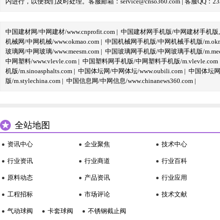
内进行，以便我们及时处理。客服邮箱：service@cnso360.com | 客服QQ：233
中国建材网/中网建材/www.cnprofit.com
|
中国建材网手机版/中网建材手机版,m.cnp
机械网/中网机械/www.okmao.com
|
中国机械网手机版/中网机械手机版/m.okma
玻璃网/中网玻璃/www.meesm.com
|
中国玻璃网手机版/中网玻璃手机版/m.mees
中网塑料/www.vlevle.com
|
中国塑料网手机版/中网塑料手机版/m.vlevle.com
机版/m.sinoasphalts.com
|
中国体坛网/中网体坛/www.oubili.com
|
中国体坛网手
版/m.stylechina.com
|
中国信息网/中网信息/www.chinanews360.com
|
全站地图
资讯中心
企业聚焦
技术中心
行业资讯
行业商道
行业百科
原料动态
产品资讯
行业应用
工程招标
市场评论
技术文献
气动球阀
卡套球阀
不锈钢截止阀