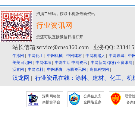
扫描二维码，获取手机版最新资讯
行业资讯网
您还可以直接微信扫描打开
站长信箱:service@cnso360.com 业务QQ: 23341
牛涂网
|
中网化工
|
中网机械
|
中网建材
|
中网机器人
|
中网玻璃
|
中
美美日记网
|
中网体坛
|
中网生活
中网资讯
|
中网新闻
QQ行业资讯网
沥青网
|
中网涂料
|
中网沥青
|
考腾资讯网
|
高鹏科技网
|
汉龙网
|
行业资讯在线：涂料、建材、化工、机
深圳网络警
公共信息安
经营
察报警平台
全网络监察
备案