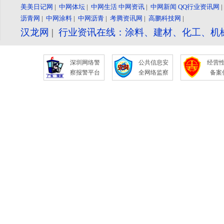
美美日记网
|
中网体坛
|
中网生活
中网资讯
|
中网新闻
QQ行业资讯网
沥青网
|
中网涂料
|
中网沥青
|
考腾资讯网
|
高鹏科技网
|
汉龙网
|
行业资讯在线：涂料、建材、化工、机
深圳网络警
公共信息安
经营
察报警平台
全网络监察
备案