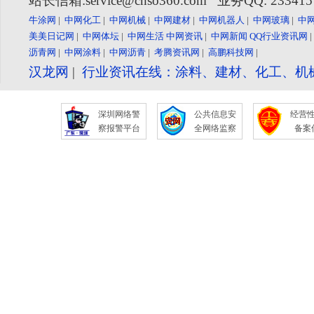
站长信箱:service@cnso360.com 业务QQ: 23341
牛涂网
|
中网化工
|
中网机械
|
中网建材
|
中网机器人
|
中网玻璃
|
中
美美日记网
|
中网体坛
|
中网生活
中网资讯
|
中网新闻
QQ行业资讯网
沥青网
|
中网涂料
|
中网沥青
|
考腾资讯网
|
高鹏科技网
|
汉龙网
|
行业资讯在线：涂料、建材、化工、机
深圳网络警
公共信息安
经营
察报警平台
全网络监察
备案