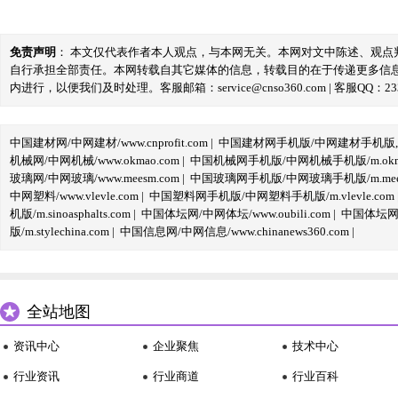
免责声明
： 本文仅代表作者本人观点，与本网无关。本网对文中陈述、观
自行承担全部责任。本网转载自其它媒体的信息，转载目的在于传递更多信
内进行，以便我们及时处理。客服邮箱：service@cnso360.com | 客服QQ：233
中国建材网/中网建材/www.cnprofit.com
|
中国建材网手机版/中网建材手机版,m.cnp
机械网/中网机械/www.okmao.com
|
中国机械网手机版/中网机械手机版/m.okma
玻璃网/中网玻璃/www.meesm.com
|
中国玻璃网手机版/中网玻璃手机版/m.mees
中网塑料/www.vlevle.com
|
中国塑料网手机版/中网塑料手机版/m.vlevle.com
机版/m.sinoasphalts.com
|
中国体坛网/中网体坛/www.oubili.com
|
中国体坛网手
版/m.stylechina.com
|
中国信息网/中网信息/www.chinanews360.com
|
全站地图
资讯中心
企业聚焦
技术中心
行业资讯
行业商道
行业百科