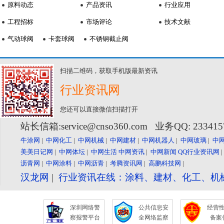
原料动态
产品资讯
行业应用
工程招标
市场评论
技术文献
气动球阀
卡套球阀
不锈钢截止阀
扫描二维码，获取手机版最新资讯
行业资讯网
您还可以直接微信扫描打开
站长信箱:service@cnso360.com 业务QQ: 23341
牛涂网
|
中网化工
|
中网机械
|
中网建材
|
中网机器人
|
中网玻璃
|
中
美美日记网
|
中网体坛
|
中网生活
中网资讯
|
中网新闻
QQ行业资讯网
沥青网
|
中网涂料
|
中网沥青
|
考腾资讯网
|
高鹏科技网
|
汉龙网
|
行业资讯在线：涂料、建材、化工、机
深圳网络警
公共信息安
经营
察报警平台
全网络监察
备案