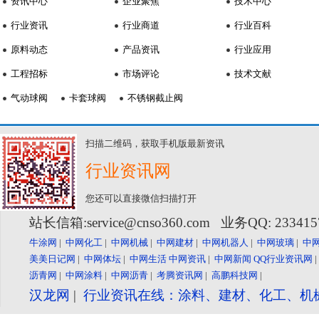
资讯中心
企业聚焦
技术中心
行业资讯
行业商道
行业百科
原料动态
产品资讯
行业应用
工程招标
市场评论
技术文献
气动球阀
卡套球阀
不锈钢截止阀
扫描二维码，获取手机版最新资讯
行业资讯网
您还可以直接微信扫描打开
站长信箱:service@cnso360.com 业务QQ: 23341
牛涂网
|
中网化工
|
中网机械
|
中网建材
|
中网机器人
|
中网玻璃
|
中
美美日记网
|
中网体坛
|
中网生活
中网资讯
|
中网新闻
QQ行业资讯网
沥青网
|
中网涂料
|
中网沥青
|
考腾资讯网
|
高鹏科技网
|
汉龙网
|
行业资讯在线：涂料、建材、化工、机