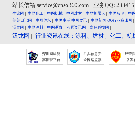
站长信箱:service@cnso360.com 业务QQ: 23341
牛涂网
|
中网化工
|
中网机械
|
中网建材
|
中网机器人
|
中网玻璃
|
中
美美日记网
|
中网体坛
|
中网生活
中网资讯
|
中网新闻
QQ行业资讯网
沥青网
|
中网涂料
|
中网沥青
|
考腾资讯网
|
高鹏科技网
|
汉龙网
|
行业资讯在线：涂料、建材、化工、机
深圳网络警
公共信息安
经营
察报警平台
全网络监察
备案