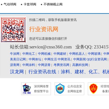
气动球阀
卡套球阀
不锈钢截止阀
扫描二维码，获取手机版最新资讯
行业资讯网
您还可以直接微信扫描打开
站长信箱:service@cnso360.com 业务QQ: 23341
牛涂网
|
中网化工
|
中网机械
|
中网建材
|
中网机器人
|
中网玻璃
|
中
美美日记网
|
中网体坛
|
中网生活
中网资讯
|
中网新闻
QQ行业资讯网
沥青网
|
中网涂料
|
中网沥青
|
考腾资讯网
|
高鹏科技网
|
汉龙网
|
行业资讯在线：涂料、建材、化工、机
深圳网络警
公共信息安
经营
察报警平台
全网络监察
备案