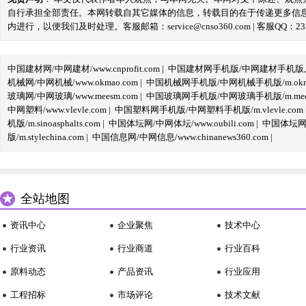
自行承担全部责任。本网转载自其它媒体的信息，转载目的在于传递更多信
内进行，以便我们及时处理。客服邮箱：service@cnso360.com | 客服QQ：233
中国建材网/中网建材/www.cnprofit.com
|
中国建材网手机版/中网建材手机版,m.cnp
机械网/中网机械/www.okmao.com
|
中国机械网手机版/中网机械手机版/m.okma
玻璃网/中网玻璃/www.meesm.com
|
中国玻璃网手机版/中网玻璃手机版/m.mees
中网塑料/www.vlevle.com
|
中国塑料网手机版/中网塑料手机版/m.vlevle.com
机版/m.sinoasphalts.com
|
中国体坛网/中网体坛/www.oubili.com
|
中国体坛网手
版/m.stylechina.com
|
中国信息网/中网信息/www.chinanews360.com
|
全站地图
资讯中心
企业聚焦
技术中心
行业资讯
行业商道
行业百科
原料动态
产品资讯
行业应用
工程招标
市场评论
技术文献